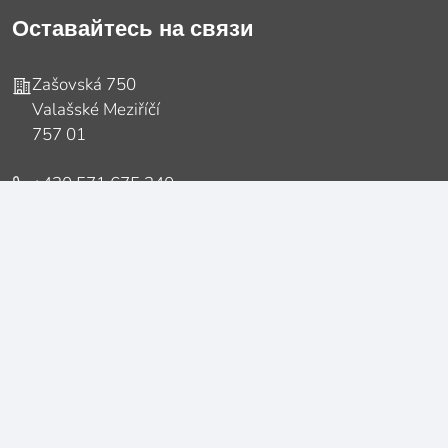
Оставайтесь на связи
Адрес
Zašovská 750
Valašské Meziříčí
757 01
Телефон
+420 571 675 240
E-mail
sales@opop.cz
Copyright OPOP
Zásady ochrany osobných údajov
Nastavení cookies